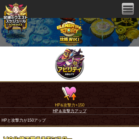
HP&攻撃力+150
HP＆攻撃力アップ
HPと攻撃力が150アップ