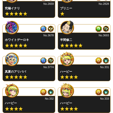
No.2659
No.2828
究極イナリ
プリニー
No.3678
No.3693
ホワイトデーロキ
半間修二
No.3774
No.331
真夏のアリババ
ハーピー
No.332
No.333
ハーピー
ハーピー