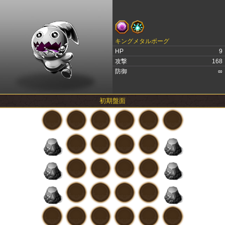
キングメタルボーグ
HP
9
攻撃
168
防御
∞
初期盤面