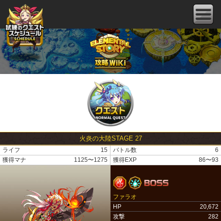
火炎の大陸STAGE 27
ライフ
15
バトル数
6
獲得マナ
1125〜1275
獲得EXP
86〜93
ファラオ
HP
20,672
攻撃
282