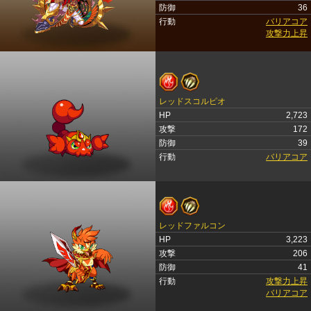
防御
36
行動
バリアコア
攻撃力上昇
レッドスコルピオ
HP
2,723
攻撃
172
防御
39
行動
バリアコア
レッドファルコン
HP
3,223
攻撃
206
防御
41
行動
攻撃力上昇
バリアコア