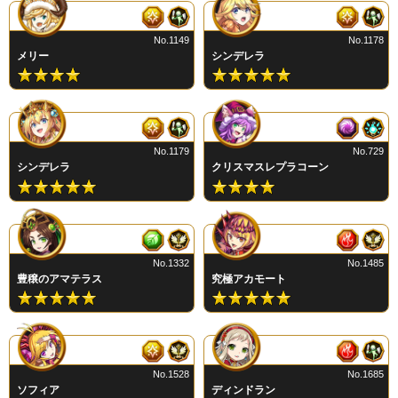
No.1149
No.1178
メリー
シンデレラ
No.1179
No.729
シンデレラ
クリスマスレプラコーン
No.1332
No.1485
豊穣のアマテラス
究極アカモート
No.1528
No.1685
ソフィア
ディンドラン