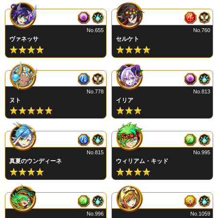
No.655
No.760
ヴァネッサ
セルケト
No.778
No.813
ヌト
イリア
No.815
No.995
真夏のウンディーネ
ウィリアム・キッド
No.996
No.1059