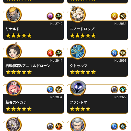
No.2749
No.2934
リナルド
スノードロップ
No.2944
No.2993
石動律花&アニマルドローン
クトゥルフ
No.3034
No.3322
新春のヘカテ
ファントマ