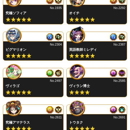
No.1935
No.2292
究極ソフィア
オイチ
No.2304
No.2387
ピグマリオン
英語教師ミレディ
No.2497
No.2585
ヴィラゴ
ヴィラン博士
No.2611
No.2691
究極アマテラス
トウタク