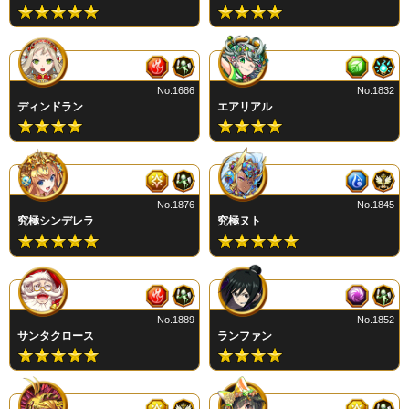
No.1686
No.1832
ディンドラン
エアリアル
No.1876
No.1845
究極シンデレラ
究極ヌト
No.1889
No.1852
サンタクロース
ランファン