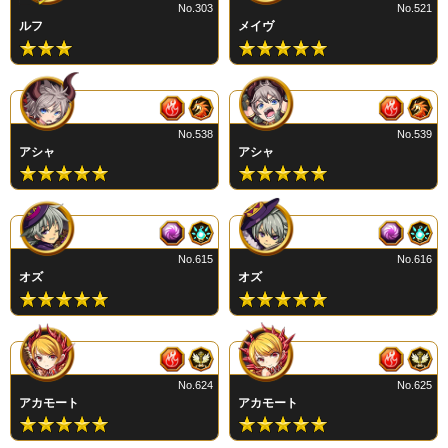
No.303
No.521
ルフ
メイヴ
No.538
No.539
アシャ
アシャ
No.615
No.616
オズ
オズ
No.624
No.625
アカモート
アカモート