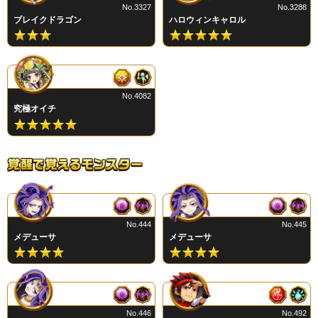
No.3327
No.3288
ブレイクドラゴン
ハロウィンキャロル
No.4082
究極オイチ
No.444
No.445
メデューサ
メデューサ
No.446
No.492