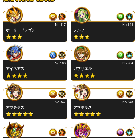
No.117
No.144
ホーリードラゴン
シルフ
No.186
No.204
アイネアス
ガブリエル
No.347
No.348
アマテラス
アマテラス