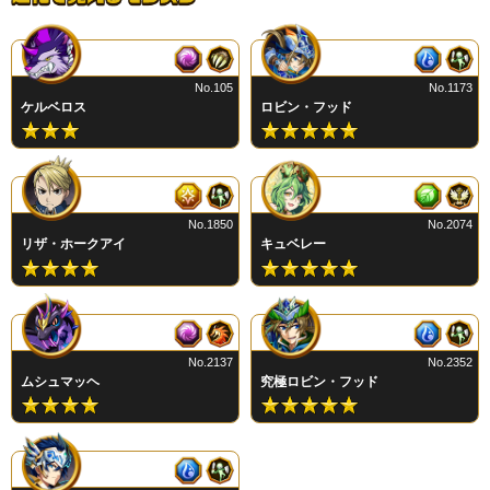
No.105
No.1173
ケルベロス
ロビン・フッド
No.1850
No.2074
リザ・ホークアイ
キュベレー
No.2137
No.2352
ムシュマッヘ
究極ロビン・フッド