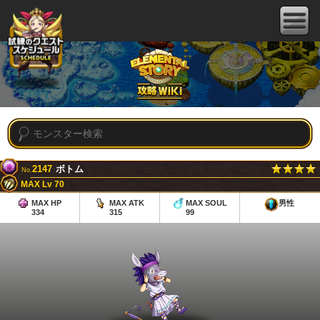
2147
ボトム
No.
MAX Lv 70
MAX HP
MAX ATK
MAX SOUL
男性
334
315
99