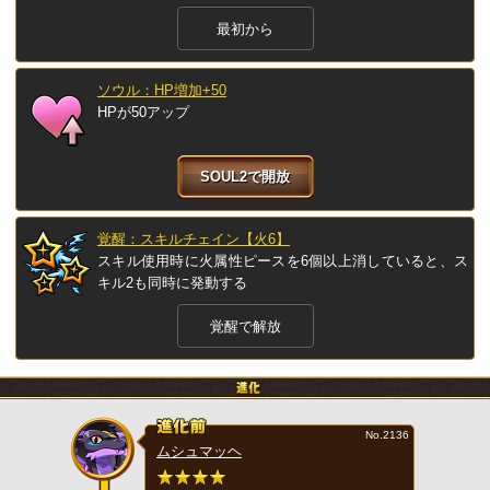
最初から
ソウル：HP増加+50
HPが50アップ
SOUL2で開放
覚醒：スキルチェイン【火6】
スキル使用時に火属性ピースを6個以上消していると、ス
キル2も同時に発動する
覚醒で解放
No.2136
ムシュマッヘ