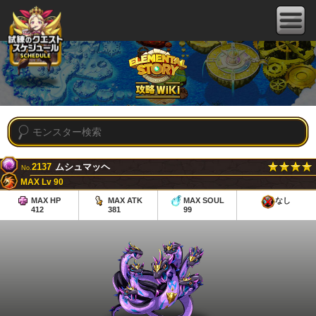
2137
ムシュマッヘ
No.
MAX Lv 90
MAX HP
MAX ATK
MAX SOUL
なし
412
381
99