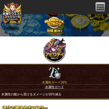
水属性ガード26%
水属性ガード
水属性の敵から受けるダメージが26%減る