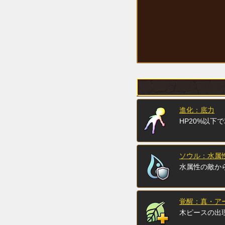
進化：底力
HP20%以下
ソウル：水属性
水属性の敵か
覚醒：真・ア
木ピースの出