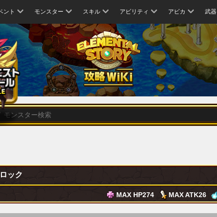
ベント
モンスター
スキル
アビリティ
アビカ
武器
ロック
MAX HP
274
MAX ATK
26