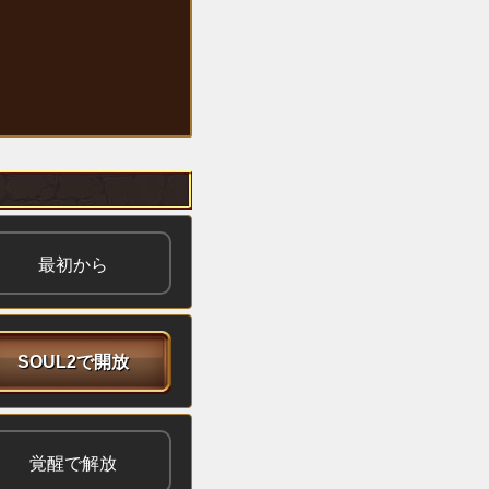
最初から
SOUL2で開放
覚醒で解放