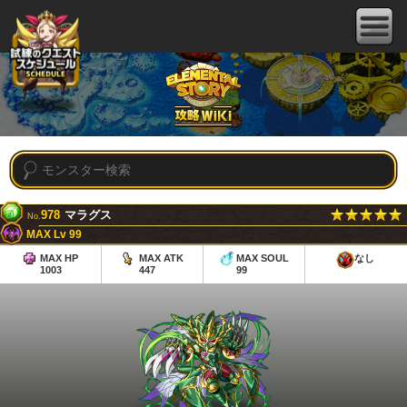
978
マラグス
No.
MAX Lv 99
MAX HP
MAX ATK
MAX SOUL
なし
1003
447
99