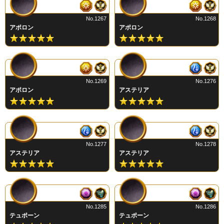
No.1267
No.1268
アポロン
アポロン
No.1269
No.1276
アポロン
アステリア
No.1277
No.1278
アステリア
アステリア
No.1285
No.1286
テュポーン
テュポーン