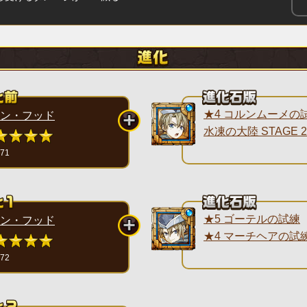
★4 コルンムーメの
ン・フッド
水凍の大陸 STAGE 2
171
★5 ゴーテルの試練
ン・フッド
★4 マーチヘアの試
172