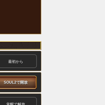
最初から
SOUL2で開放
覚醒で解放