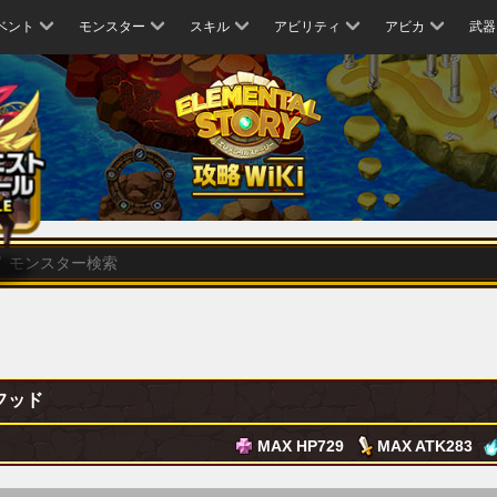
ベント
モンスター
スキル
アビリティ
アビカ
武器
フッド
MAX HP
729
MAX ATK
283