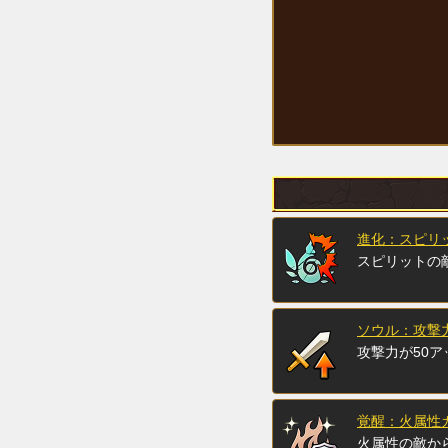
進化：スピリッ
スピリットの
ソウル：攻撃力
攻撃力が50ア
覚醒：火属性ガ
火属性の敵か