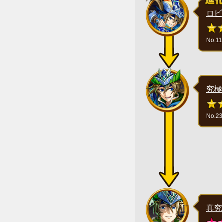
ロビ
No.1
究極
No.2
真究