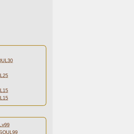
UL30
L25
L15
L15
v99
OUL99