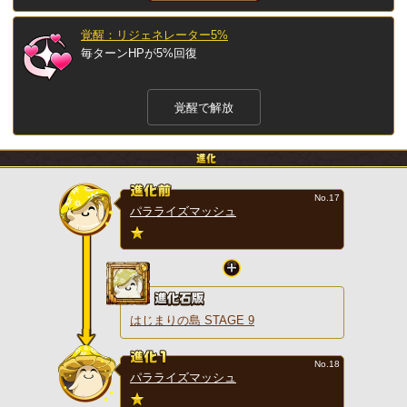
覚醒：リジェネレーター5%
毎ターンHPが5%回復
覚醒で解放
No.17
パラライズマッシュ
はじまりの島 STAGE 9
No.18
パラライズマッシュ