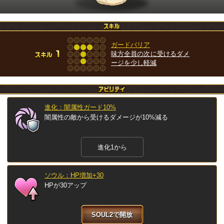
ガードバリア
味方全員の次に受けるダメ
ージを少し軽減
進化：闇属性ガード10%
闇属性の敵から受けるダメージが10%減る
進化1から
ソウル：HP増加+30
HPが30アップ
SOUL2で開放