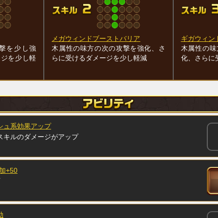
メガウィンドブーストバリア
ギガウィン
撃を少し強
木属性の味方の次の攻撃を強化、さ
木属性の味
ージを少し軽
らに受けるダメージを少し軽減
化、さらに
シュ系効果アップ
スキルのダメージがアップ
加+50
効