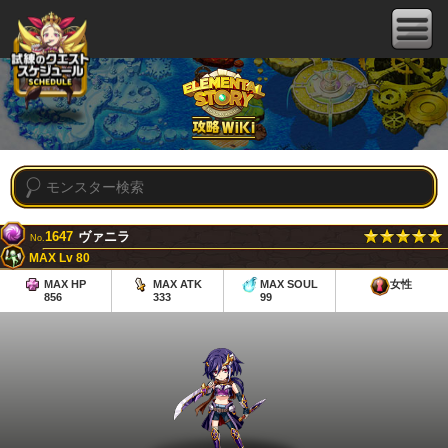
1647
ヴァニラ
No.
MAX Lv 80
MAX HP
MAX ATK
MAX SOUL
女性
856
333
99