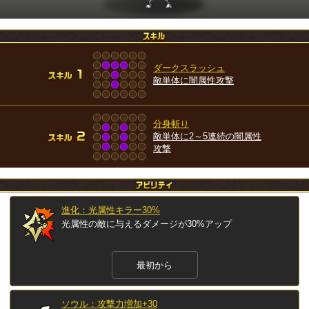
ダークスラッシュ
敵単体に闇属性攻撃
分身斬り
敵単体に2～5連続の闇属性
攻撃
進化：光属性キラー30%
光属性の敵に与えるダメージが30%アップ
最初から
ソウル：攻撃力増加+30