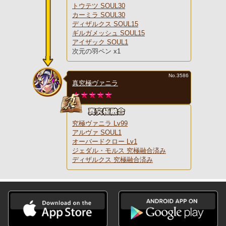
トウテツ SOUL30
カーミラ SOUL30
ディザルクス SOUL15
ギルガメッシュ SOUL15
アイザック SOUL1
次元の羽ペン x1
No.3586
真究極ヴァニラ
究極ヴァニラ Lv99
アルヴァ SOUL1
オーバードクロー Lv1
ジェダル・モルス 究極融合済み
ディザルクス 究極融合済み