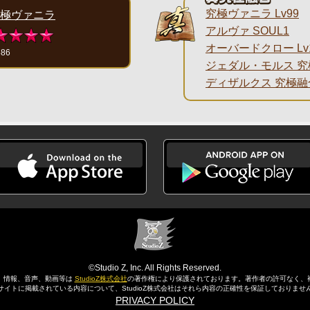
究極ヴァニラ Lv99
極ヴァニラ
アルヴァ SOUL1
オーバードクロー Lv
586
ジェダル・モルス 
ディザルクス 究極融
©Studio Z, Inc. All Rights Reserved.
、情報、音声、動画等は
StudioZ株式会社
の著作権により保護されております。
著作者の許可なく、
サイトに掲載されている内容について、StudioZ株式会社はそれら内容の正確性を保証しておりませ
PRIVACY POLICY