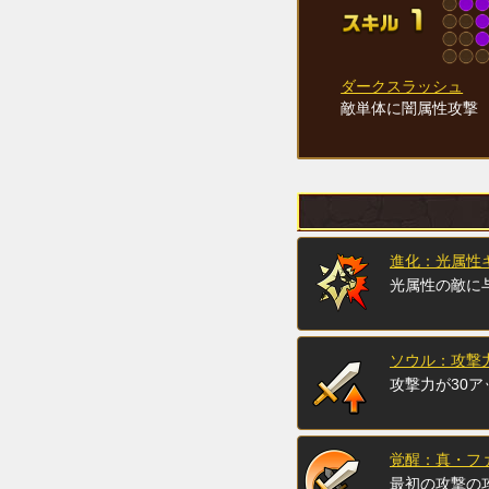
ダークスラッシュ
敵単体に闇属性攻撃
進化：光属性キ
光属性の敵に
ソウル：攻撃力
攻撃力が30ア
覚醒：真・フ
最初の攻撃の攻