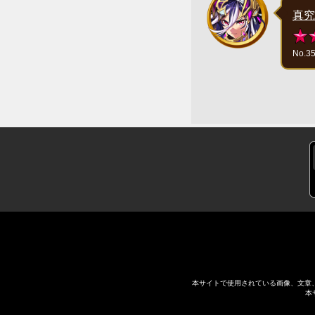
真究
No.3
本サイトで使用されている画像、文章
本