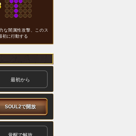
力な闇属性攻撃、このス
最初に行動する
最初から
SOUL2で開放
覚醒で解放