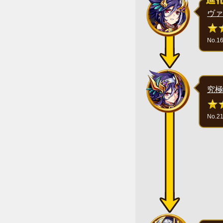
ヴァ
No.1
究極
No.2