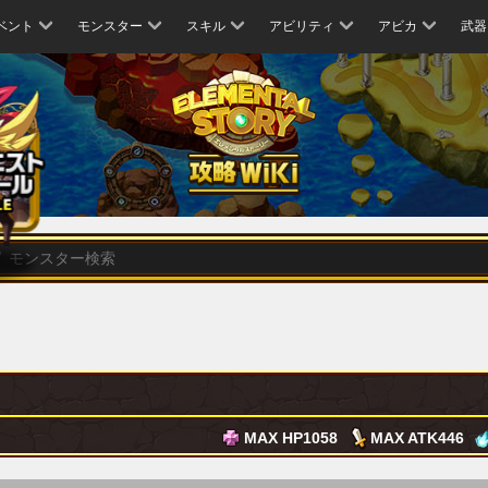
ベント
モンスター
スキル
アビリティ
アビカ
武器
MAX HP
1058
MAX ATK
446