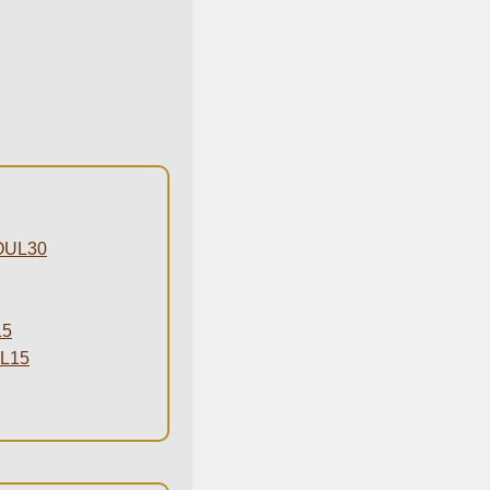
UL30
5
L15