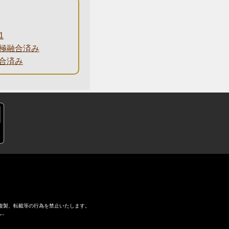
1
究極融合済み
合済み
複製、転載等の行為を禁止いたします。
ん。