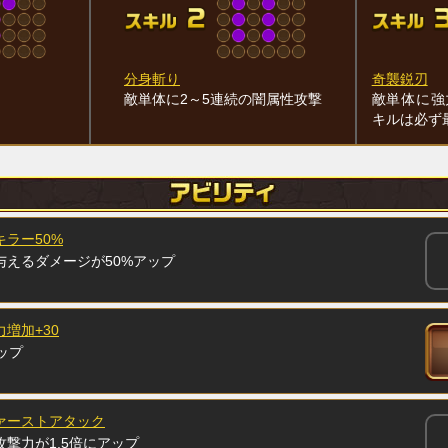
分身斬り
奇襲鋭刃
敵単体に2～5連続の闇属性攻撃
敵単体に強
キルは必ず
ラー50%
与えるダメージが50%アップ
増加+30
ップ
ァーストアタック
撃力が1.5倍にアップ