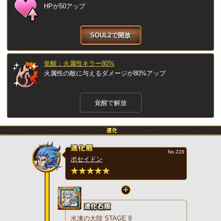
HPが50アップ
SOUL2で開放
覚醒：火属性キラー80%
火属性の敵に与えるダメージが80%アップ
覚醒で解放
No.229
ポセイドン
水凍の大陸 STAGE 8