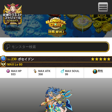
230
ポセイドン
No.
MAX Lv 80
MAX HP
MAX ATK
MAX SOUL
男性
933
358
99