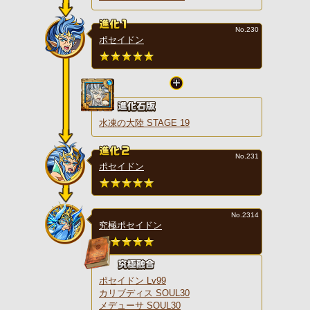
No.230
ポセイドン
水凍の大陸 STAGE 19
No.231
ポセイドン
No.2314
究極ポセイドン
ポセイドン Lv99
カリブディス SOUL30
メデューサ SOUL30