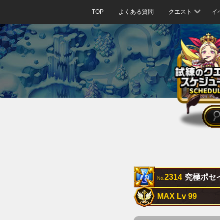
TOP
よくある質問
クエスト
イ
2314
究極ポセ
No.
MAX Lv 99