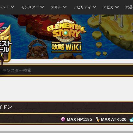
ベント
モンスター
スキル
アビリティ
アビカ
武器
イドン
MAX HP
1185
MAX ATK
520