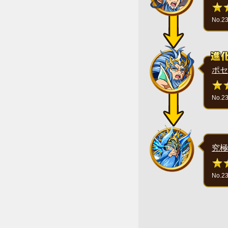
No.2
ポセ
No.2
究極
No.2