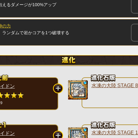
与えるダメージが100%アップ
神の力
、ランダムで岩かコアを1つ破壊する
水凍の大陸 STAGE 8
イドン
29
水凍の大陸 STAGE 1
イドン