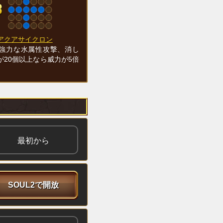
アクアサイクロン
強力な水属性攻撃、消し
が20個以上なら威力が5倍
最初から
SOUL2で開放