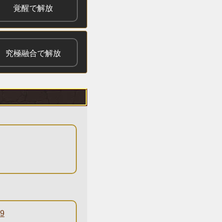
覚醒で解放
究極融合で解放
9