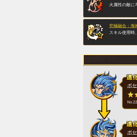
火属性の敵に
究極融合：海
スキル使用時
ポセ
No.2
ポセ