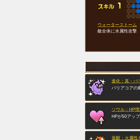
ウォーターストーム
敵全体に水属性攻撃
進化：真・バ
バリアコアの
ソウル：HP増
HPが50アップ
覚醒：火属性キ