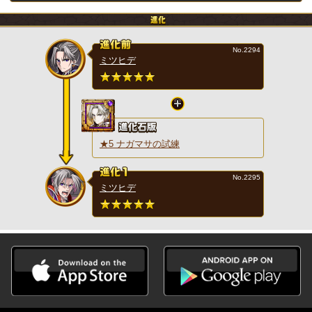
No.2294
ミツヒデ
★5 ナガマサの試練
No.2295
ミツヒデ