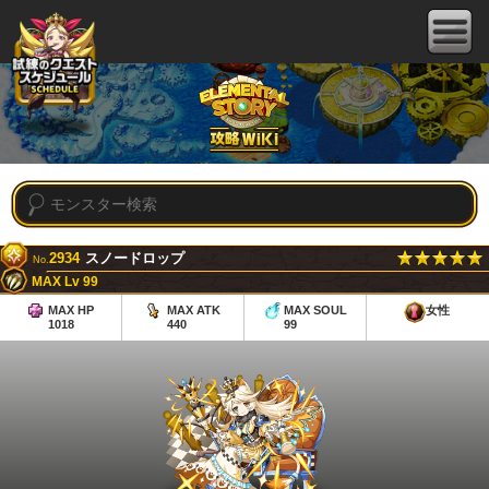
2934
スノードロップ
No.
MAX Lv 99
MAX HP
MAX ATK
MAX SOUL
女性
1018
440
99