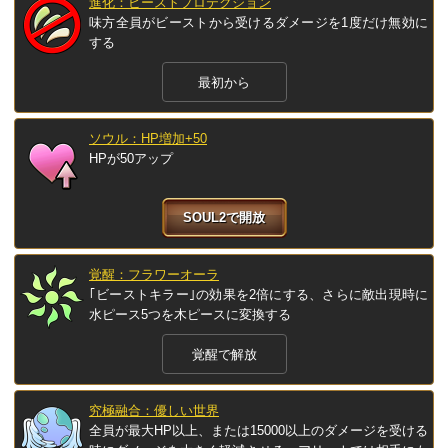
進化：ビーストプロテクション
味方全員がビーストから受けるダメージを1度だけ無効に
する
最初から
ソウル：HP増加+50
HPが50アップ
SOUL2で開放
覚醒：フラワーオーラ
｢ビーストキラー｣の効果を2倍にする、さらに敵出現時に
水ピース5つを木ピースに変換する
覚醒で解放
究極融合：優しい世界
全員が最大HP以上、または15000以上のダメージを受ける