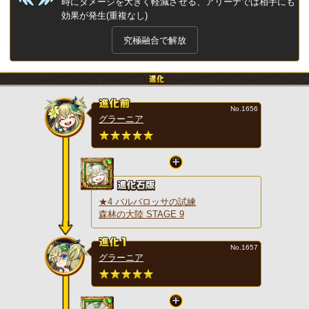
時にダメージを大きく軽減させる、アリーナでは相手にも
効果が発生(重複なし)
究極融合で解放
No.1656
グラーニア
★4 バルバロッサの試練
森林の大陸 STAGE 9
No.1657
グラーニア