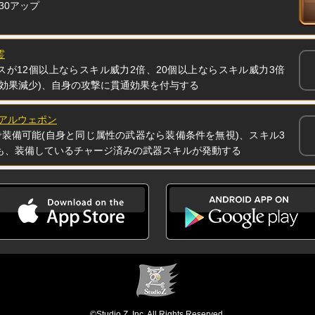
30アップ
霊
スが12個以上ならスキル威力2倍、20個以上ならスキル威力3倍
は効果減少)、自身の攻撃に貫通効果を付与する
ュアルウェポン
で装備可能(自身と同じ属性の武器なら装備条件を無視)、スキル3
も、装備しているチャージ済みの武器スキルが発動する
©Studio Z, Inc. All Rights Reserved.