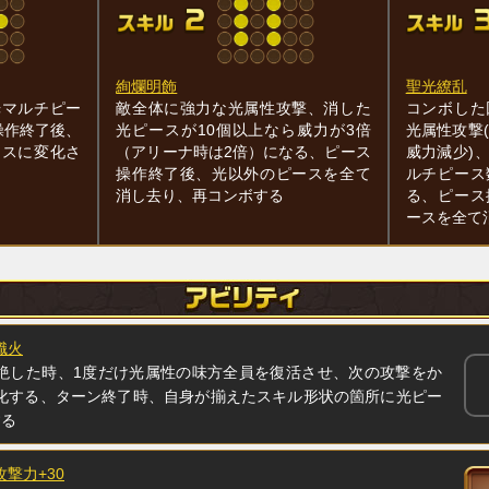
絢爛明飾
聖光繚乱
光マルチピー
敵全体に強力な光属性攻撃、消した
コンボした
操作終了後、
光ピースが10個以上なら威力が3倍
光属性攻撃
ースに変化さ
（アリーナ時は2倍）になる、ピース
威力減少)
操作終了後、光以外のピースを全て
ルチピース
消し去り、再コンボする
る、ピース
ースを全て
熾火
絶した時、1度だけ光属性の味方全員を復活させ、次の攻撃をか
化する、ターン終了時、自身が揃えたスキル形状の箇所に光ピー
する
攻撃力+30