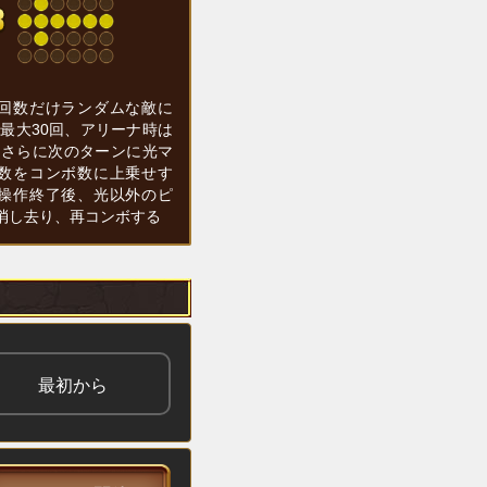
回数だけランダムな敵に
(最大30回、アリーナ時は
、さらに次のターンに光マ
数をコンボ数に上乗せす
操作終了後、光以外のピ
消し去り、再コンボする
最初から