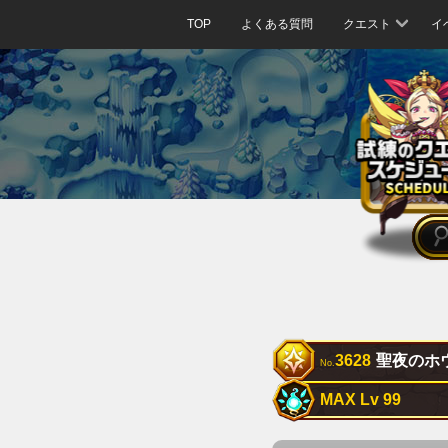
TOP
よくある質問
クエスト
イ
3628
聖夜のホ
No.
MAX Lv 99