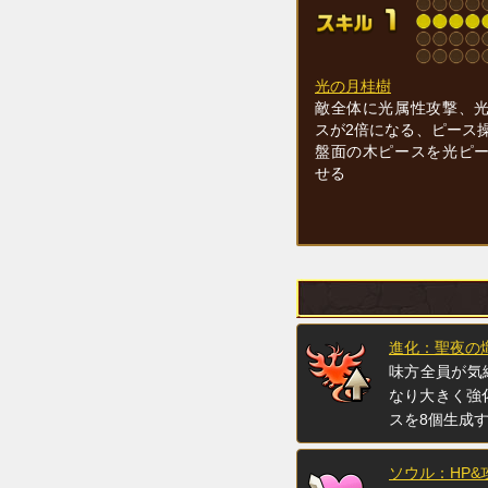
光の月桂樹
敵全体に光属性攻撃、
スが2倍になる、ピース
盤面の木ピースを光ピ
せる
進化：聖夜の
味方全員が気
なり大きく強
スを8個生成
ソウル：HP&