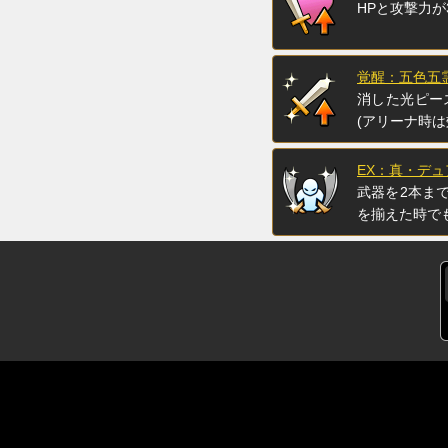
HPと攻撃力が
覚醒：五色五
消した光ピー
(アリーナ時
EX：真・デ
武器を2本ま
を揃えた時で