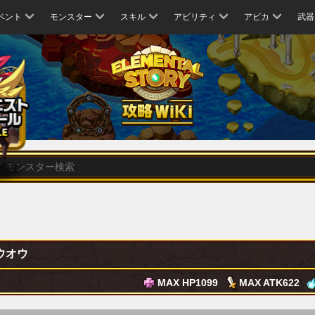
ベント
モンスター
スキル
アビリティ
アビカ
武器
ウオウ
MAX HP
1099
MAX ATK
622