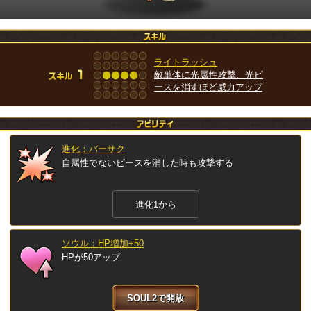
ライトラッシュ
敵単体に光属性攻撃、光ピ
ースを消すほど威力アップ
進化：バーサク
自属性でないピースを消した時も攻撃する
進化1から
ソウル：HP増加+50
HPが50アップ
SOUL2で開放