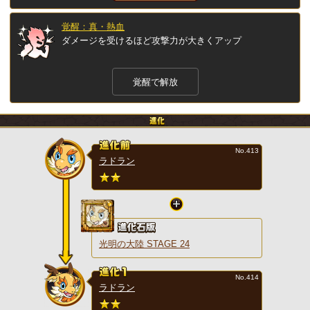
覚醒：真・熱血
ダメージを受けるほど攻撃力が大きくアップ
覚醒で解放
No.413
ラドラン
光明の大陸 STAGE 24
No.414
ラドラン