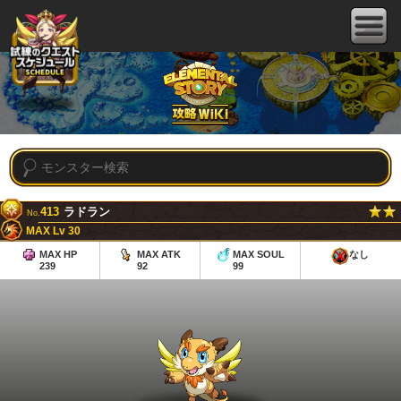
413
ラドラン
No.
MAX Lv 30
MAX HP
MAX ATK
MAX SOUL
なし
239
92
99