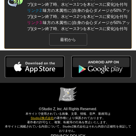
プ)(ターン終了時、水ピース1つを木ピースに変化)を付与
リンク2:
味方の木属性に(自身の会心ダメージが50%アッ
プ)(ターン終了時、水ピース2つを木ピースに変化)を付与
リンク3:
味方の木属性に(自身の会心ダメージが50%アッ
プ)(ターン終了時、水ピース3つを木ピースに変化)を付与
最初から
©Studio Z, Inc. All Rights Reserved.
本サイトで使用されている画像、文章、情報、音声、動画等は
StudioZ株式会社
の著作権により保護されております。
著作者の許可なく、複製、転載等の行為を禁止いたします。
本サイトに掲載されている内容について、StudioZ株式会社はそれら内容の正確性を保証して
おりません。