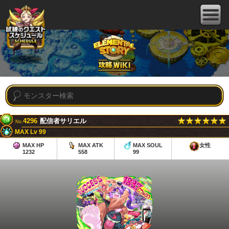
4296
配信者サリエル
No.
MAX Lv 99
MAX HP
MAX ATK
MAX SOUL
女性
1232
558
99