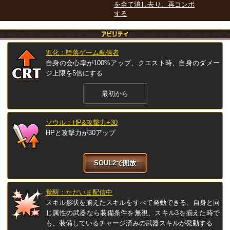
を全て消し去り、再コンボ
する
進化：堕落ゲーム配信者
自身の会心率が100%アップ、クエスト時、自身のダメー
ジ上限を5倍にする
最初から
ソウル：HP&攻撃力+30
HPと攻撃力が30アップ
SOUL2で開放
覚醒：ただいま配信中
スキル形状を揃えたスキルをすべて発動できる、自身と同
じ属性の武器なら装備条件を無視、スキル3を揃えた時で
も、装備しているチャージ済みの武器スキルが発動する