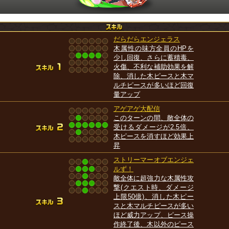
だらだらエンジェラス
木属性の味方全員のHPを
少し回復、さらに蓄積毒、
火傷、不利な補助効果を解
除、消した木ピースと木マ
ルチピースが多いほど回復
量アップ
アゲアゲ大配信
このターンの間、敵全体の
受けるダメージが2.5倍、
木ピースを消すほど効果上
昇
ストリーマーオブエンジェ
ルず！
敵全体に超強力な木属性攻
撃(クエスト時、ダメージ
上限50億)、消した木ピー
スと木マルチピースが多い
ほど威力アップ、ピース操
作終了後、木以外のピース