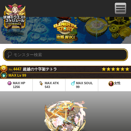
4447
超越の十字架テトラ
No.
MAX Lv 99
MAX HP
MAX ATK
MAX SOUL
女性
1256
543
99