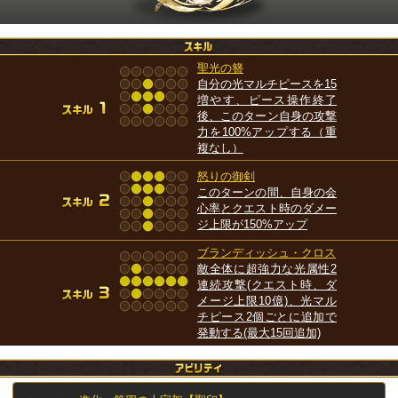
聖光の簪
自分の光マルチピースを15
増やす、ピース操作終了
後、このターン自身の攻撃
力を100%アップする（重
複なし）
怒りの御剣
このターンの間、自身の会
心率とクエスト時のダメー
ジ上限が150%アップ
ブランディッシュ・クロス
敵全体に超強力な光属性2
連続攻撃(クエスト時、ダ
メージ上限10億)、光マル
チピース2個ごとに追加で
発動する(最大15回追加)