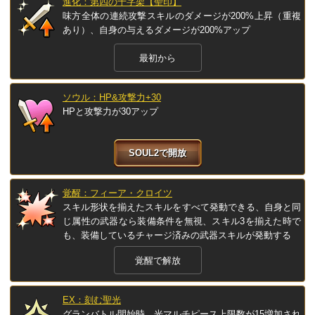
進化：第四の十字架【聖印】
味方全体の連続攻撃スキルのダメージが200%上昇（重複
あり）、自身の与えるダメージが200%アップ
最初から
ソウル：HP&攻撃力+30
HPと攻撃力が30アップ
SOUL2で開放
覚醒：フィーア・クロイツ
スキル形状を揃えたスキルをすべて発動できる、自身と同
じ属性の武器なら装備条件を無視、スキル3を揃えた時で
も、装備しているチャージ済みの武器スキルが発動する
覚醒で解放
EX：刻む聖光
グランバトル開始時、光マルチピース上限数が15増加され