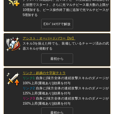
た状態でスタート、さらに光マルチピース最大数の上限が
10増加する、ピース操作終了後に追加で光マルチピースが
5増加する
EXﾊﾞﾄﾙｸﾘｱで解放
アシスト：オーバードパワー【Ⅳ】
スキル3を揃えた時でも、装備しているチャージ済みの武
器スキルが発動する
最初から
リンク：超越の十字架テトラ
リンク1:
自身に(味方全体の連続攻撃スキルのダメージが
100%上昇(重複あり))効果を付与
リンク2:
自身に(味方全体の連続攻撃スキルのダメージが
125%上昇(重複あり))効果を付与
リンク3:
自身に(味方全体の連続攻撃スキルのダメージが
150%上昇(重複あり))効果を付与
最初から