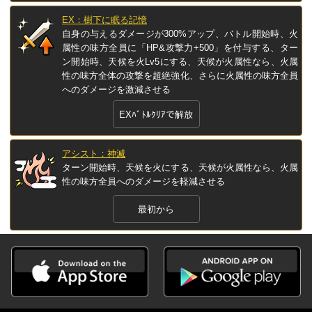
EX：樹下に眠る記憶
自身の与えるダメージが300%アップ、バトル開始時、火
属性の味方全員に「HP&攻撃力+500」を付与する、ター
ン開始時、天候を火Lv5にする、天候が火属性なら、火属
性の味方全体の攻撃を超絶強化、さらに火属性の味方全員
へのダメージを激減させる
EXﾊﾞﾄﾙｸﾘｱで解放
アシスト：神滅
ターン開始時、天候を火にする、天候が火属性なら、火属
性の味方全員へのダメージを軽減させる
最初から