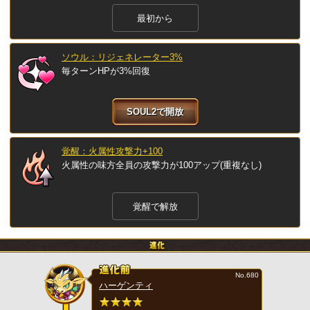
最初から
ソウル：リジェネレーター3%
毎ターンHPが3%回復
SOUL2で開放
覚醒：火属性攻撃力+100
火属性の味方全員の攻撃力が100アップ(重複なし)
覚醒で解放
No.680
ハーゲンティ