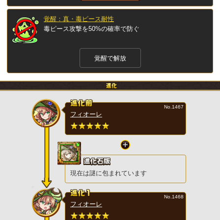
覚醒：真・毒ピース耐性
毒ピース攻撃を50%の確率で防ぐ
覚醒で解放
No.1467
フィオーレ
現在は謎に包まれています
No.1468
フィオーレ