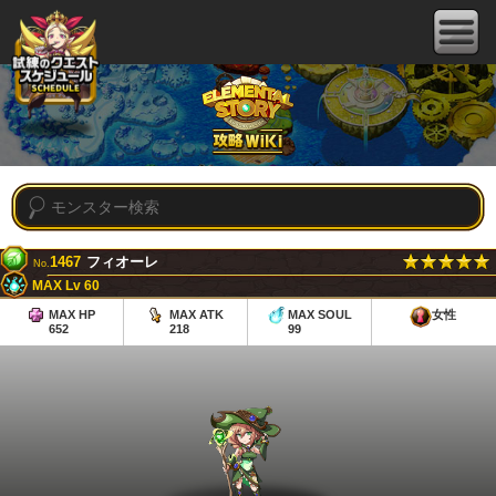
1467
フィオーレ
No.
MAX Lv 60
MAX HP
MAX ATK
MAX SOUL
女性
652
218
99