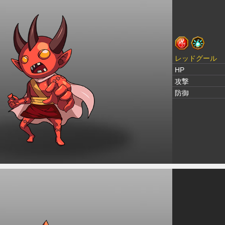
レッドグール
HP
攻撃
防御