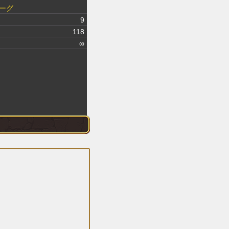
ーグ
9
118
∞