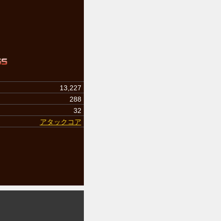
13,227
288
32
アタックコア