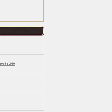
かけらHH