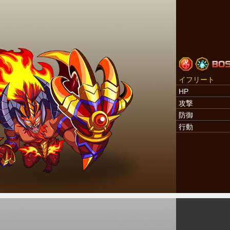
イフリート
HP
攻撃
防御
行動