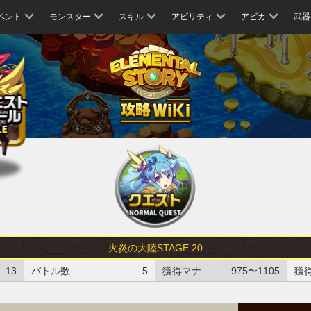
ベント
モンスター
スキル
アビリティ
アビカ
武器
火炎の大陸STAGE 20
13
バトル数
5
獲得マナ
975〜1105
獲得