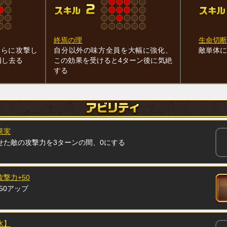
終焉の理
生命切断
さらに攻撃し
自分以外の味方全員を大幅に強化、
敵単体に
消し去る
この効果を受けると4ターン後に気絶
する
果実
せた敵の攻撃力を3ターンの間、0にする
攻撃力+50
50アップ
水】