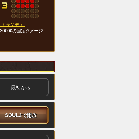
-トラジディ-
30000の固定ダメージ
最初から
SOUL2で開放