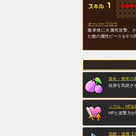
オーバーフロウ
敵単体に火属性攻撃、
た敵の属性ピースを5つ
進化：無常の
自身を気絶さ
ソウル：HP&
HPと攻撃力が
覚醒：連携【