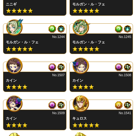
ニニギ
モルガン・ル・フェ
No.1244
No.1245
モルガン・ル・フェ
モルガン・ル・フェ
No.1507
No.1508
カイン
カイン
No.1509
No.1541
カイン
キュロス