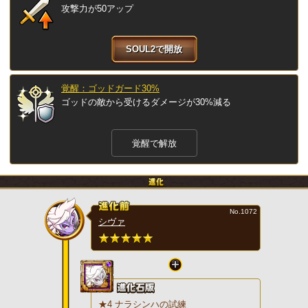
攻撃力が50アップ
SOUL2で開放
覚醒：ゴッドガード30%
ゴッドの敵から受けるダメージが30%減る
覚醒で解放
No.1072
シヴァ
★4 ナラシンハの試練