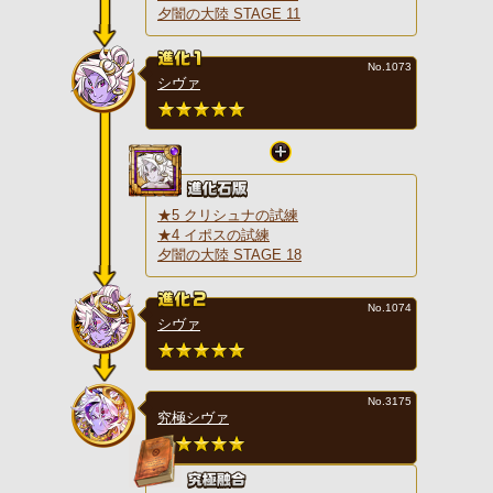
夕闇の大陸 STAGE 11
No.1073
シヴァ
★5 クリシュナの試練
★4 イポスの試練
夕闇の大陸 STAGE 18
No.1074
シヴァ
No.3175
究極シヴァ