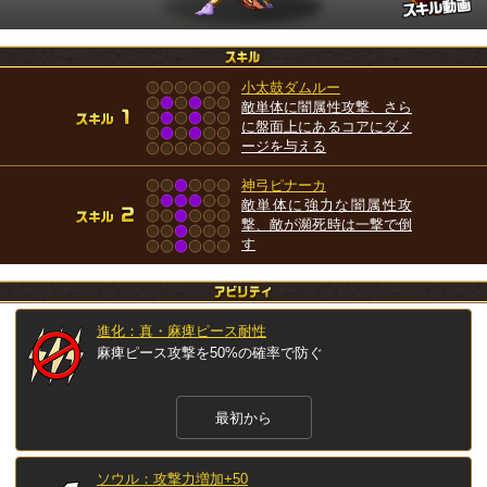
小太鼓ダムルー
敵単体に闇属性攻撃、さら
に盤面上にあるコアにダメ
ージを与える
神弓ピナーカ
敵単体に強力な闇属性攻
撃、敵が瀕死時は一撃で倒
す
進化：真・麻痺ピース耐性
麻痺ピース攻撃を50%の確率で防ぐ
最初から
ソウル：攻撃力増加+50