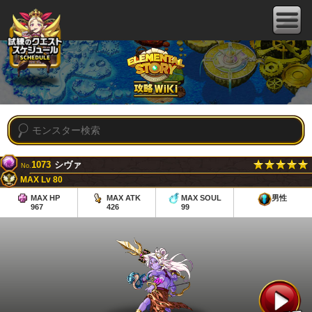
1073
シヴァ
No.
MAX Lv 80
MAX HP
MAX ATK
MAX SOUL
男性
967
426
99