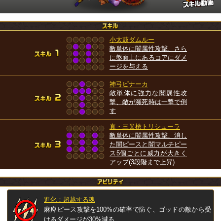
小太鼓ダムルー
敵単体に闇属性攻撃、さら
に盤面上にあるコアにダメ
ージを与える
神弓ピナーカ
敵単体に強力な闇属性攻
撃、敵が瀕死時は一撃で倒
す
真・三叉槍トリシューラ
敵単体に闇属性攻撃、消し
た闇ピースと闇マルチピー
ス5個ごとに威力が大きく
アップ(3段階まで上昇)
進化：超越する魂
麻痺ピース攻撃を100%の確率で防ぐ、ゴッドの敵から受
けるダメージが30%減る