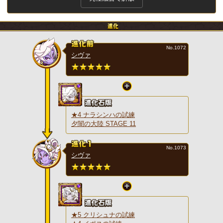
No.1072
シヴァ
★4 ナラシンハの試練
夕闇の大陸 STAGE 11
No.1073
シヴァ
★5 クリシュナの試練