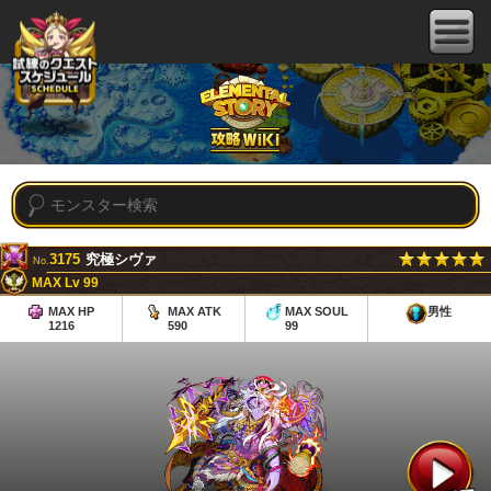
3175
究極シヴァ
No.
MAX Lv 99
MAX HP
MAX ATK
MAX SOUL
男性
1216
590
99