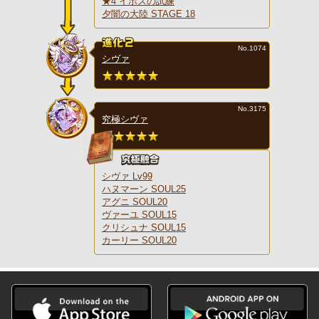
★4 イポスの試練
夕闇の大陸 STAGE 18
No.1074
シヴァ
No.3175
究極シヴァ
シヴァ Lv99
ハヌマーン SOUL25
アグニ SOUL20
ヴァーユ SOUL15
クリシュナ SOUL15
カーリー SOUL20