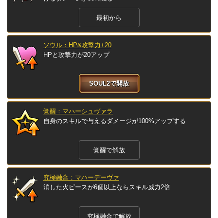
最初から
ソウル：HP&攻撃力+20
HPと攻撃力が20アップ
SOUL2で開放
覚醒：マハーシュヴァラ
自身のスキルで与えるダメージが100%アップする
覚醒で解放
究極融合：マハーデーヴァ
消した火ピースが6個以上ならスキル威力2倍
究極融合で解放