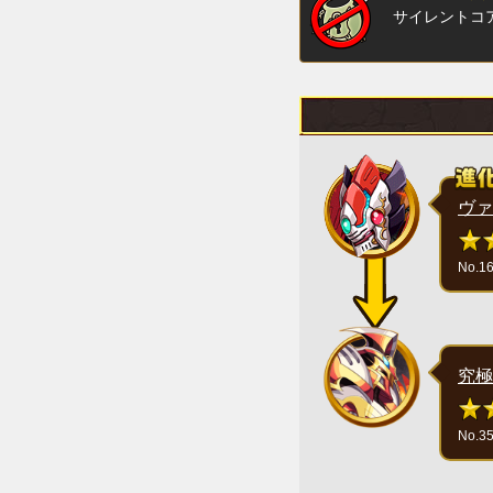
サイレントコ
ヴァ
No.1
究極
No.3