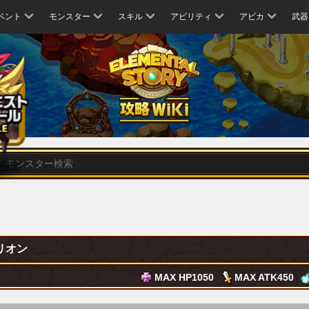
ベント
モンスター
スキル
アビリティ
アビカ
武器
リオン
MAX HP
1050
MAX ATK
450