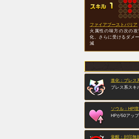
ファイアブーストバリア
火属性の味方の次の攻
化、さらに受けるダメ
減
進化：ブレス
ブレス系スキ
ソウル：HP増
HPが50アップ
覚醒：封印無