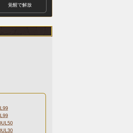
覚醒で解放
L99
L99
UL50
UL30