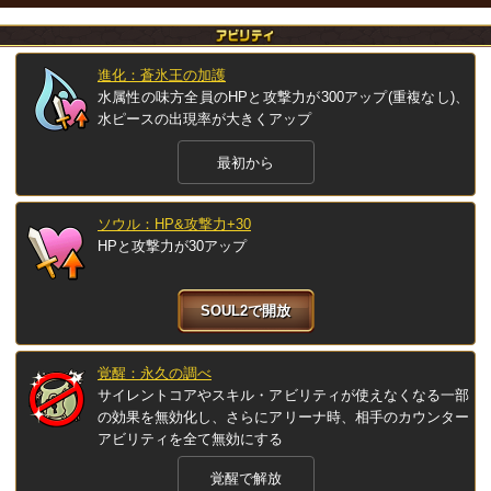
進化：蒼氷王の加護
水属性の味方全員のHPと攻撃力が300アップ(重複なし)、
水ピースの出現率が大きくアップ
最初から
ソウル：HP&攻撃力+30
HPと攻撃力が30アップ
SOUL2で開放
覚醒：永久の調べ
サイレントコアやスキル・アビリティが使えなくなる一部
の効果を無効化し、さらにアリーナ時、相手のカウンター
アビリティを全て無効にする
覚醒で解放