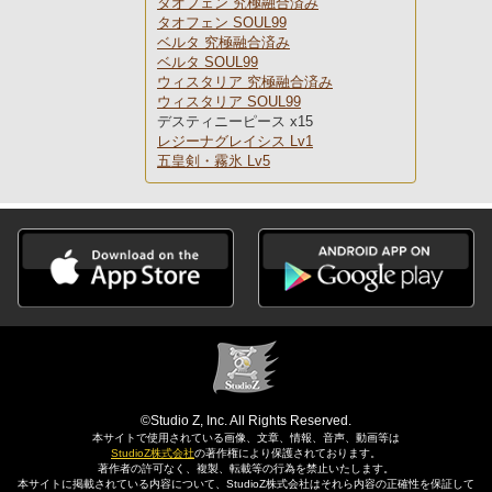
タオフェン 究極融合済み
タオフェン SOUL99
ベルタ 究極融合済み
ベルタ SOUL99
ウィスタリア 究極融合済み
ウィスタリア SOUL99
デスティニーピース x15
レジーナグレイシス Lv1
五皇剣・霧氷 Lv5
©Studio Z, Inc. All Rights Reserved.
本サイトで使用されている画像、文章、情報、音声、動画等は
StudioZ株式会社
の著作権により保護されております。
著作者の許可なく、複製、転載等の行為を禁止いたします。
本サイトに掲載されている内容について、StudioZ株式会社はそれら内容の正確性を保証して