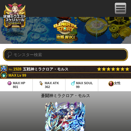
1928
五戦神ミラクロア・モルス
No.
MAX Lv 99
MAX HP
MAX ATK
MAX SOUL
女性
801
362
99
蒼闘神ミラクロア・モルス