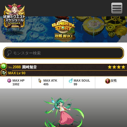
2088
園崎魅音
No.
MAX Lv 90
MAX HP
MAX ATK
MAX SOUL
女性
1002
405
99