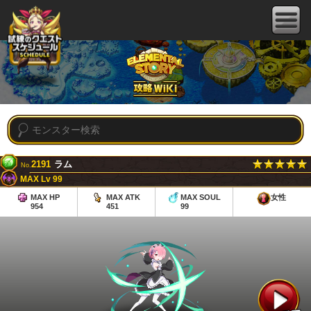
2191
ラム
No.
MAX Lv 99
MAX HP
MAX ATK
MAX SOUL
女性
954
451
99