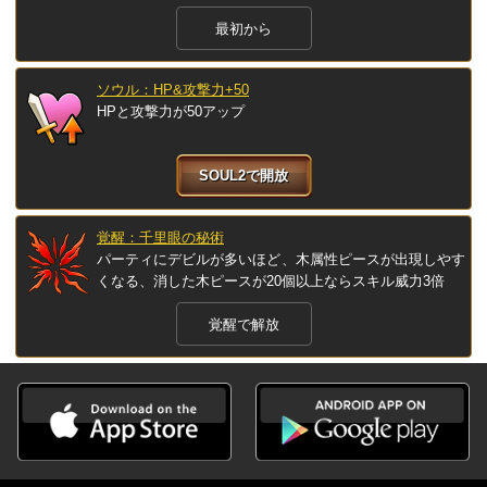
最初から
ソウル：HP&攻撃力+50
HPと攻撃力が50アップ
SOUL2で開放
覚醒：千里眼の秘術
パーティにデビルが多いほど、木属性ピースが出現しやす
くなる、消した木ピースが20個以上ならスキル威力3倍
覚醒で解放