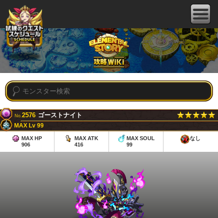
2576
ゴーストナイト
No.
MAX Lv 99
MAX HP
MAX ATK
MAX SOUL
なし
906
416
99