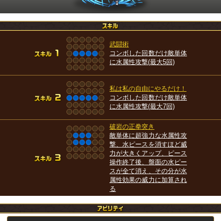
武闘術
コンボした回数だけ敵単体
に水属性攻撃(最大5回)
私は私の自由にやるだけ！
コンボした回数だけ敵単体
に水属性攻撃(最大7回)
破岩の正拳突き
敵単体に超強力な水属性攻
撃、水ピースを消すほど威
力が大きくアップ、ピース
操作終了後、盤面の水ピー
スが全て消え、その分が水
属性効果の威力に加算され
る