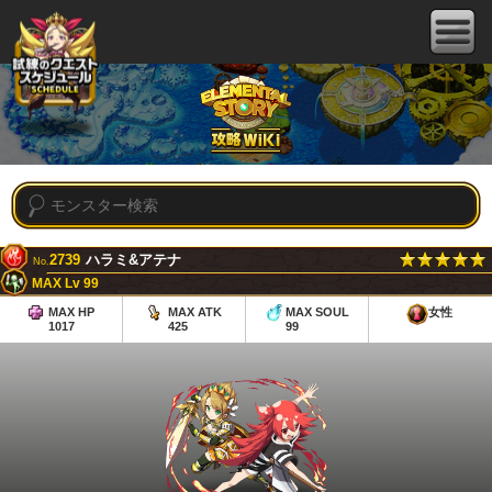
2739
ハラミ&アテナ
No.
MAX Lv 99
MAX HP
MAX ATK
MAX SOUL
女性
1017
425
99