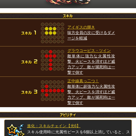
アイギスの輝き
味方全員の次に受けるダメ
ージを軽減
グラウコーピス・ツイン
敵単体に強力な火属性攻
撃、火ピースを消すほど威
力アップ、敵が瀕死時は一
撃で倒す
正中線真っ二つ！
敵単体に超強力な火属性攻
撃、火ピースを消すほど威
力アップ、敵が瀕死時は一
撃で倒す
進化：スキルチェイン【光6】
スキル使用時に光属性ピースを6個以上消していると、ス