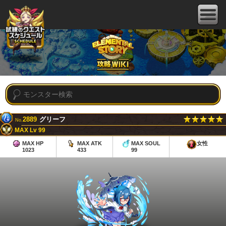
2889
グリーフ
No.
MAX Lv 99
MAX HP
MAX ATK
MAX SOUL
女性
1023
433
99