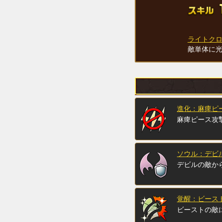
ライトク
敵単体に
進化：麻痺ピ
麻痺ピース攻
ソウル：デビル
デビルの敵か
覚醒：ビースト
ビーストの敵