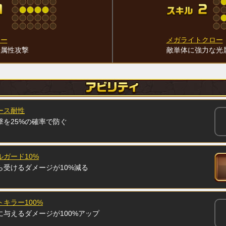
ロー
メガライトクロー
光属性攻撃
敵単体に強力な光
ース耐性
撃を25%の確率で防ぐ
ガード10%
ら受けるダメージが10%減る
キラー100%
に与えるダメージが100%アップ