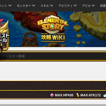
ベント
モンスター
スキル
アビリティ
アビカ
武器
MAX HP
430
MAX ATK
172