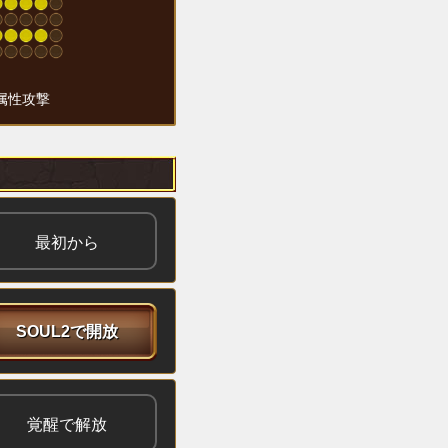
属性攻撃
最初から
SOUL2で開放
覚醒で解放