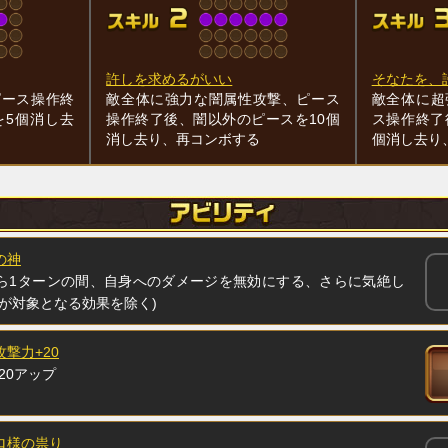
許しを求めるがいい
そなたを、
ピース操作終
敵全体に強力な闇属性攻撃、ピース
敵全体に超
を5個消し去
操作終了後、闇以外のピースを10個
ス操作終了
消し去り、再コンボする
個消し去り
の神
ら1ターンの間、自身へのダメージを無効にする、さらに気絶し
みが対象となる効果を除く)
攻撃力+20
20アップ
ロ様の祟り