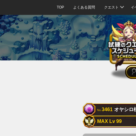
TOP
よくある質問
クエスト
イ
3461
オヤシロ
No.
MAX Lv 99