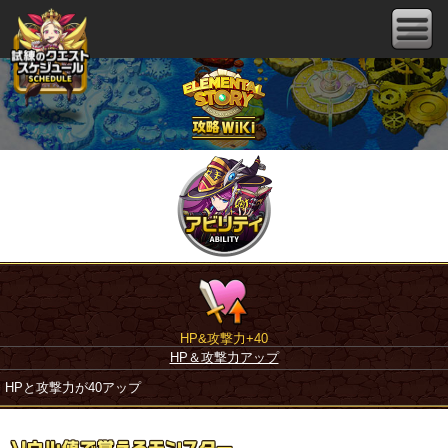
HP&攻撃力+40
HP＆攻撃力アップ
HPと攻撃力が40アップ