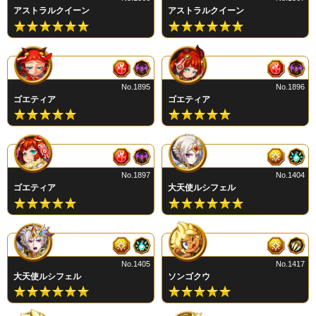
アストラルクイーン
アストラルクイーン
No.1895
No.1896
ゴエティア
ゴエティア
No.1897
No.1404
ゴエティア
大天使ルシフェル
No.1405
No.1417
大天使ルシフェル
ソンゴクウ