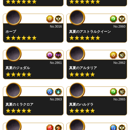
No.3016
No.2860
ホープ
真夏のアストラルクイーン
No.2861
No.2862
真夏のジェダル
真夏のアルタリア
No.2863
No.2865
真夏のミラクロア
真夏のハルドラ