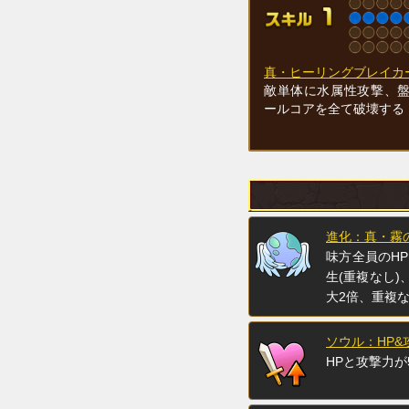
真・ヒーリングブレイカ
敵単体に水属性攻撃、
ールコアを全て破壊する
進化：真・霧
味方全員のH
生(重複なし
大2倍、重複
ソウル：HP&
HPと攻撃力が