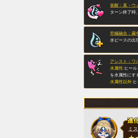
覚醒：真・ウ
ターン終了時
究極融合：霧
水ピースの出
アシスト：ワ
水属性:
ヒール
を水属性にす
水属性以外:
ヒ
ミス