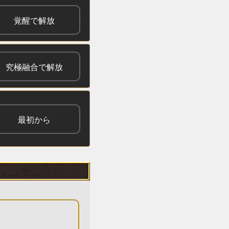
覚醒で解放
究極融合で解放
最初から