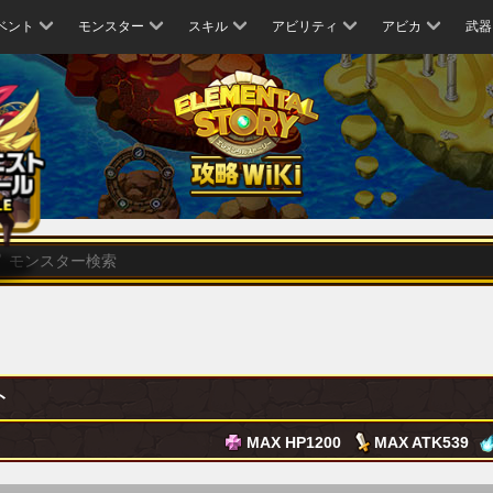
ベント
モンスター
スキル
アビリティ
アビカ
武器
ト
MAX HP
1200
MAX ATK
539