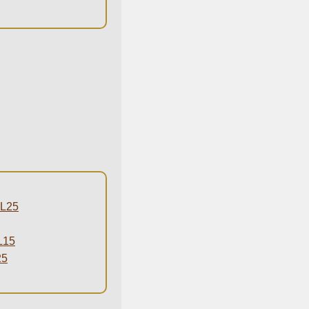
L25
15
5