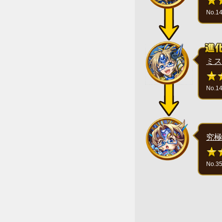
No.1
ミス
No.1
究極
No.3