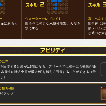
ー
ウォーターセレブレイト
真・ペネト
盤面にあるヒ
敵全体に強力な水属性攻撃、天候を
敵全体に超
水にする
候レベルと
ど威力が大
の世界
Pを回復する効果が1.5倍になる、アリーナでは相手にも効果が発
)、水属性の味方全員が最大HPを越えて回復することができる（最
なし）
攻撃力+50
50アップ