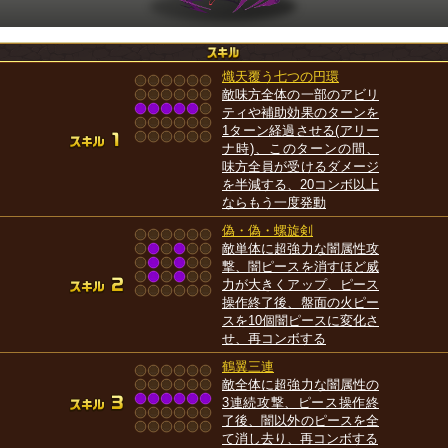
熾天覆う七つの円環
敵味方全体の一部のアビリ
ティや補助効果のターンを
1ターン経過させる(アリー
ナ時)、このターンの間、
味方全員が受けるダメージ
を半減する、20コンボ以上
ならもう一度発動
偽・偽・螺旋剣
敵単体に超強力な闇属性攻
撃、闇ピースを消すほど威
力が大きくアップ、ピース
操作終了後、盤面の火ピー
スを10個闇ピースに変化さ
せ、再コンボする
鶴翼三連
敵全体に超強力な闇属性の
3連続攻撃、ピース操作終
了後、闇以外のピースを全
て消し去り、再コンボする