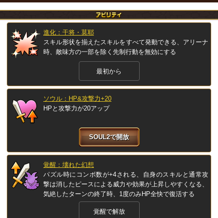
進化：干将・莫耶
スキル形状を揃えたスキルをすべて発動できる、アリーナ
時、敵味方の一部を除く先制行動を無効にする
最初から
ソウル：HP&攻撃力+20
HPと攻撃力が20アップ
SOUL2で開放
覚醒：壊れた幻想
パズル時にコンボ数が+4される、自身のスキルと通常攻
撃は消したピースによる威力や効果が上昇しやすくなる、
気絶したターンの終了時、1度のみHP全快で復活する
覚醒で解放