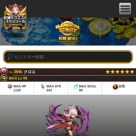
3846
クロエ
No.
MAX Lv 99
MAX HP
MAX ATK
MAX SOUL
女性
1130
543
99