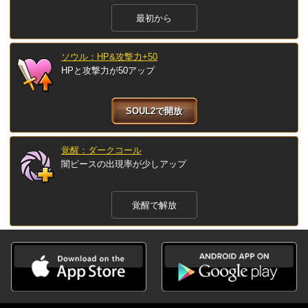
最初から
ソウル：HP&攻撃力+50
HPと攻撃力が50アップ
SOUL2で開放
覚醒：ダークコール
闇ピースの出現率が少しアップ
覚醒で解放