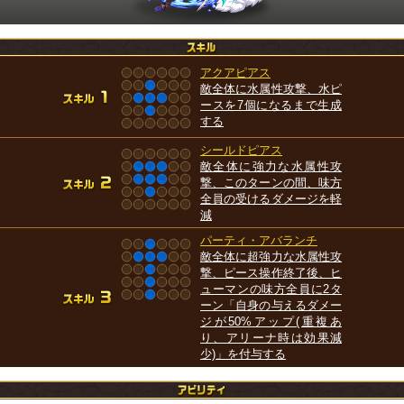
アクアピアス
敵全体に水属性攻撃、水ピ
ースを7個になるまで生成
する
シールドピアス
敵全体に強力な水属性攻
撃、このターンの間、味方
全員の受けるダメージを軽
減
パーティ・アバランチ
敵全体に超強力な水属性攻
撃、ピース操作終了後、ヒ
ューマンの味方全員に2タ
ーン「自身の与えるダメー
ジが50%アップ(重複あ
り、アリーナ時は効果減
少)」を付与する