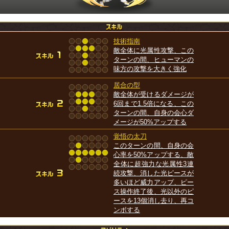
技術指南
敵全体に光属性攻撃、この
ターンの間、ヒューマンの
味方の攻撃を大きく強化
居合の型
敵全体が受けるダメージが
6回まで1.5倍になる、この
ターンの間、自身の会心ダ
メージが50%アップする
覚悟の太刀
このターンの間、自身の会
心率を50%アップする、敵
全体に超強力な光属性3連
続攻撃、消した光ピースが
多いほど威力アップ、ピー
ス操作終了後、光以外のピ
ースを13個消し去り、再コ
ンボする