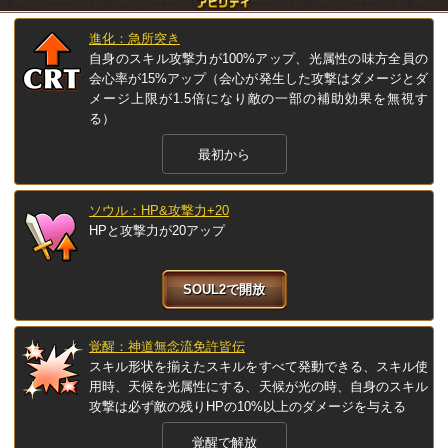
進化：急所突き
自身のスキル攻撃力が100%アップ、光属性の味方全員の
会心率が15%アップ（会心が発生した攻撃はダメージとダ
メージ上限が1.5倍になり敵の一部の補助効果を無視す
る）
最初から
ソウル：HP&攻撃力+20
HPと攻撃力が20アップ
SOUL2で開放
覚醒：神道無念流免許皆伝
スキル形状を揃えたスキルをすべて発動できる、スキル使
用時、天候を光属性にする、天候が光の時、自身のスキル
攻撃は必ず敵の残りHPの10%以上のダメージを与える
覚醒で解放