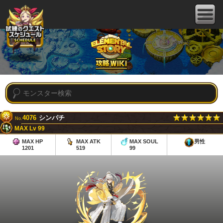
4076
シンパチ
No.
MAX Lv 99
MAX HP
MAX ATK
MAX SOUL
男性
1201
519
99