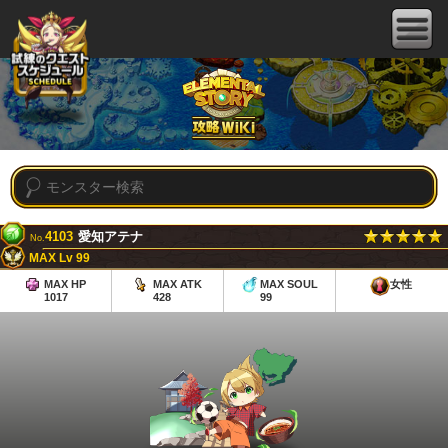
4103
愛知アテナ
No.
MAX Lv 99
MAX HP
MAX ATK
MAX SOUL
女性
1017
428
99