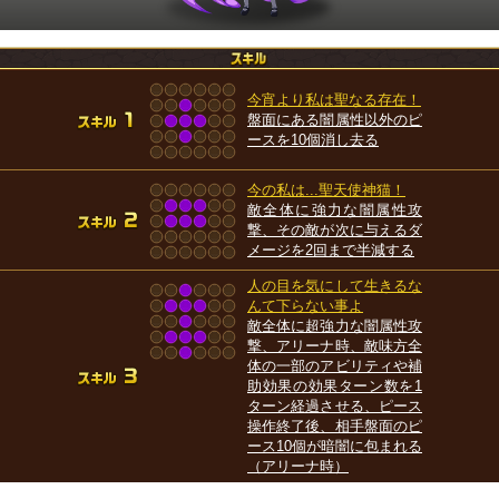
今宵より私は聖なる存在！
盤面にある闇属性以外のピ
ースを10個消し去る
今の私は...聖天使神猫！
敵全体に強力な闇属性攻
撃、その敵が次に与えるダ
メージを2回まで半減する
人の目を気にして生きるな
んて下らない事よ
敵全体に超強力な闇属性攻
撃、アリーナ時、敵味方全
体の一部のアビリティや補
助効果の効果ターン数を1
ターン経過させる、ピース
操作終了後、相手盤面のピ
ース10個が暗闇に包まれる
（アリーナ時）