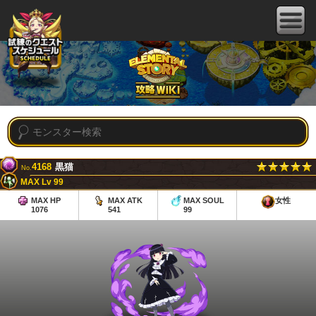
4168
黒猫
No.
MAX Lv 99
MAX HP
MAX ATK
MAX SOUL
女性
1076
541
99