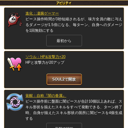
進化：凄腕ゲーマー
ピース操作時間が3秒短縮されるが、味方全員の敵に与え
るダメージが1.5倍になる、毎ターン、自身へのダメージ
を1回無効にする
最初から
ソウル：HP&攻撃力+20
HPと攻撃力が20アップ
SOUL2で開放
覚醒：自称『闇の眷属』
ピース操作前に盤面に闇ピースが合計10個以上あれば、ス
キル形状を揃えたスキルをすべて発動できる、ターン終了
時、自身が揃えたスキル形状の箇所に闇ピースを4個生成
する